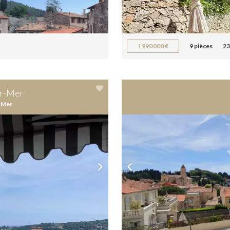
1 990 000 €
9 pièces
23
ur-Mer
-Mer