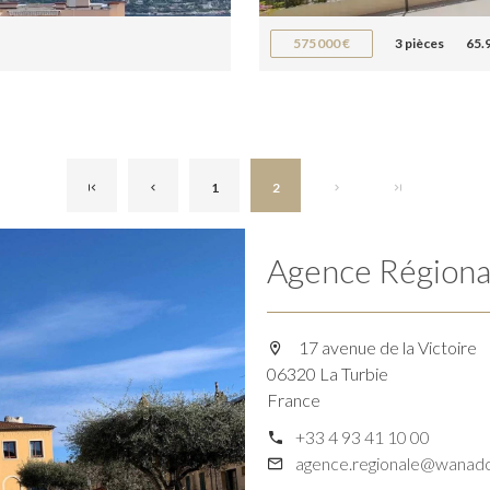
575 000 €
3 pièces
65.
1
2
Agence Régiona
17 avenue de la Victoire
06320 La Turbie
France
+33 4 93 41 10 00
agence.regionale@wanado