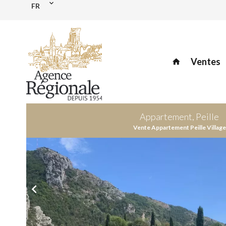
FR
Ventes
Appartement, Peille
Vente Appartement Peille Village