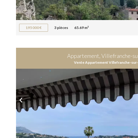
195 000 €
3 pièces
65.69 m²
Appartement, Villefranche-s
Vente Appartement Villefranche-sur