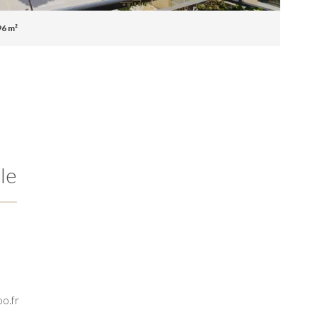
96 m²
le
o.fr