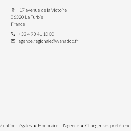
17 avenue de la Victoire
06320 La Turbie
France
+33 4 93 41 10 00
agence.regionale@wanadoo.fr
Mentions légales
Honoraires d'agence
Changer ses préférenc