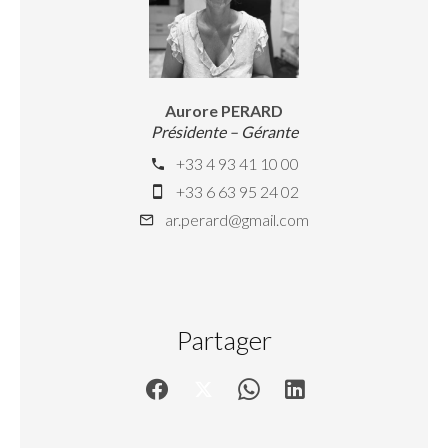
Aurore PERARD
Présidente – Gérante
+33 4 93 41 10 00
+33 6 63 95 24 02
ar.perard@gmail.com
Partager