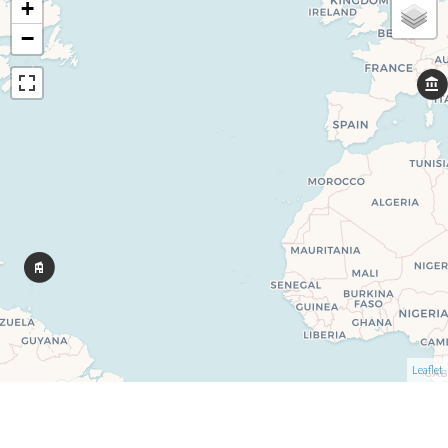
+
−
Leaflet