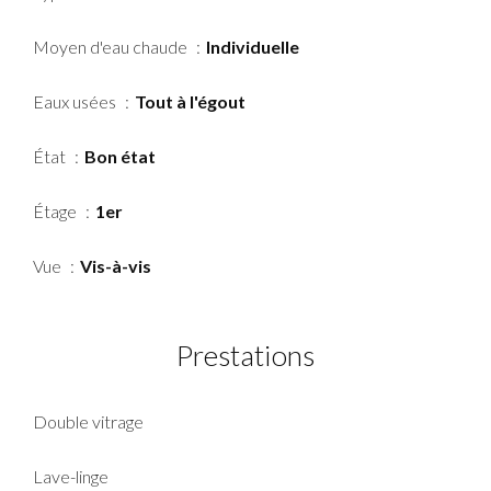
Moyen d'eau chaude
Individuelle
Eaux usées
Tout à l'égout
État
Bon état
Étage
1er
Vue
Vis-à-vis
Prestations
Double vitrage
Lave-linge