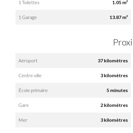
1 Toilettes
1.05 m²
1 Garage
13.87 m²
Prox
Aéroport
37 kilomètres
Centre ville
3 kilomètres
École primaire
5 minutes
Gare
2 kilomètres
Mer
3 kilomètres