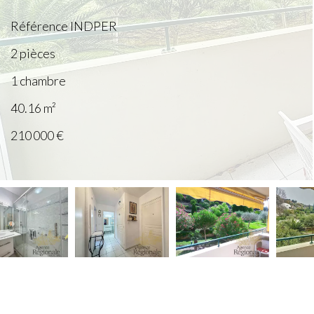
Référence
INDPER
2 pièces
1 chambre
40.16
m²
210 000 €