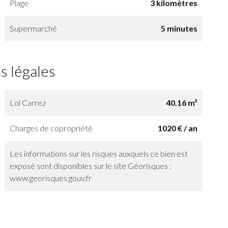
Plage
3 kilomètres
Supermarché
5 minutes
s légales
Loi Carrez
40.16 m²
Charges de copropriété
1020 € / an
Les informations sur les risques auxquels ce bien est
exposé sont disponibles sur le site Géorisques :
www.georisques.gouv.fr