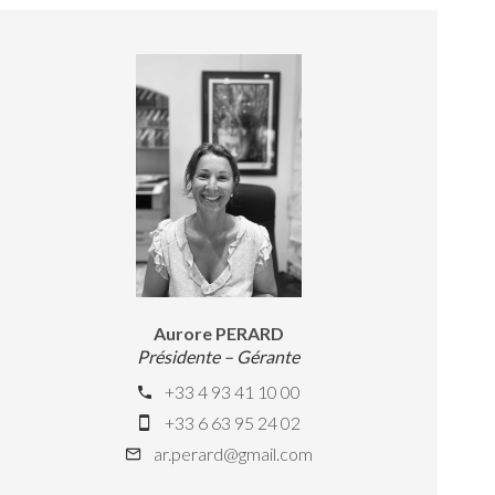
Aurore PERARD
Présidente – Gérante
+33 4 93 41 10 00
+33 6 63 95 24 02
ar.perard@gmail.com