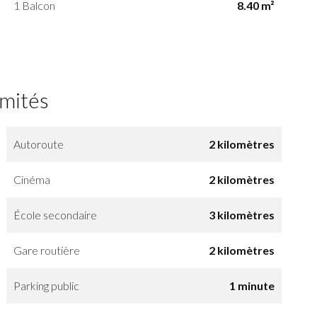
1 Balcon
8.40 m²
imités
Autoroute
2 kilomètres
Cinéma
2 kilomètres
École secondaire
3 kilomètres
Gare routière
2 kilomètres
Parking public
1 minute