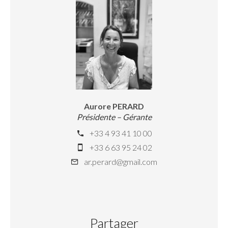
Aurore PERARD
Présidente – Gérante
+33 4 93 41 10 00
+33 6 63 95 24 02
ar.perard@gmail.com
Partager