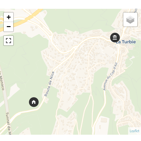
+
−
Leaflet