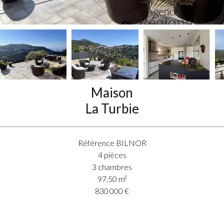
Maison
La Turbie
Référence
BILNOR
4 pièces
3 chambres
97.50
m²
830 000 €